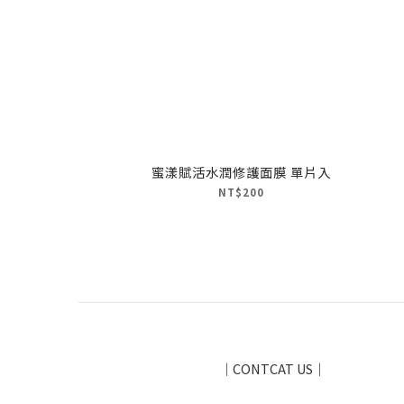
蜜漾賦活水潤修護面膜 單片入
NT$200
｜CONTCAT US｜