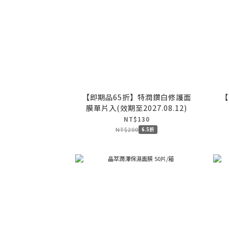
【即期品65折】特潤鑽白修護面
【
膜單片入(效期至2027.08.12)
NT$130
NT$200
6.5折