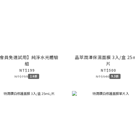
會員免運試用】純淨水光體驗
晶萃潤澤保濕面膜 3入/盒 25mL/
組
片
NT$199
NT$500
NT$759
NT$540
2.6折
9.3折