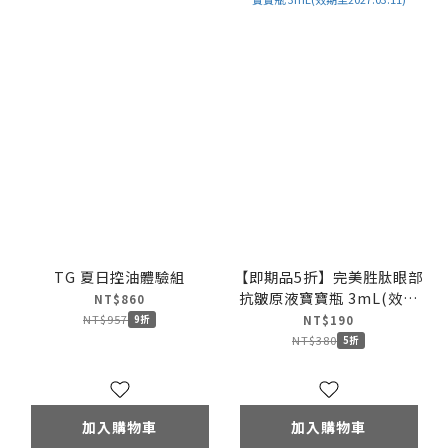
TG 夏日控油體驗組
【即期品5折】完美胜肽眼部
抗皺原液寶寶瓶 3mL(效期
NT$860
至2027.03.11)
NT$957
9折
NT$190
NT$380
5折
加入購物車
加入購物車