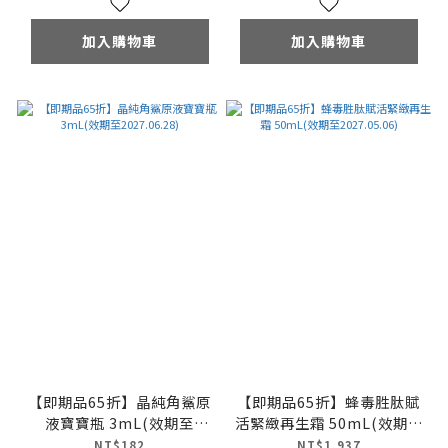
加入購物車
加入購物車
【即期品65折】晶純角鯊原
【即期品65折】蜂毒胜肽賦
液寶寶瓶 3mL(效期至
活緊緻再生霜 50mL(效期至
2027.06.28)
2027.05.06)
NT$182
NT$1,937