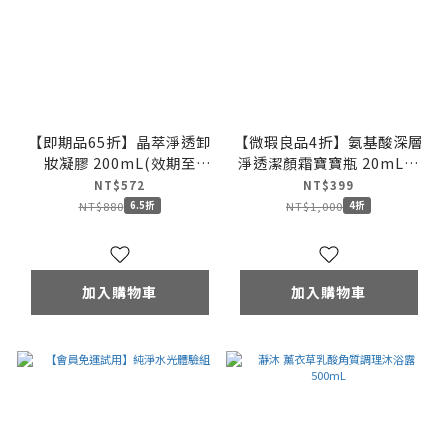
【即期品65折】晶萃淨透卸
【微瑕良品4折】氨基酸深層
妝凝膠 200mL(效期至
淨透潔顏霜寶寶瓶 20mL*5
2027.06.05)
入
NT$572
NT$399
NT$880
NT$1,000
6.5折
4折
加入購物車
加入購物車