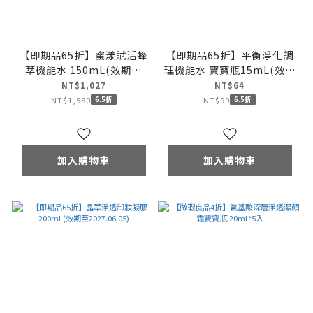
【即期品65折】蜜漾賦活蜂
【即期品65折】平衡淨化調
萃機能水 150mL(效期至
理機能水 寶寶瓶15mL(效期
2027.05.01)
至2027.05)
NT$1,027
NT$64
NT$1,580
NT$99
6.5折
6.5折
加入購物車
加入購物車