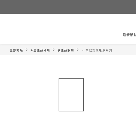
最新活
全部商品
►全產品分類
依產品系列
• 高效安瓶原液系列