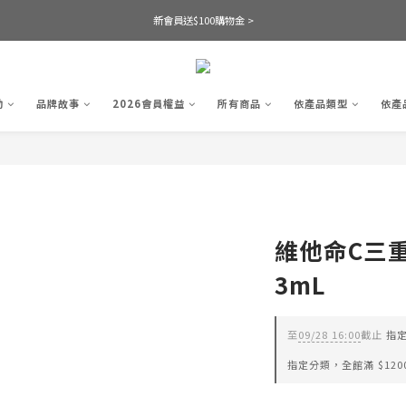
新會員送$100購物金 >
動
品牌故事
2026會員權益
所有商品
依產品類型
依產
維他命C三
3mL
至
09/28 16:00
截止
指定
指定分類，全館滿 $120